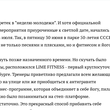
еретек в "неделю молодежи". И хотя официальной
мероприятия приуроченные к светлой дате, начались
 июля. Так, в пятницу 30 июня в парке 50-летия ССС
 не только песнями и плясками, но и фитнесом и йог
чуть позже назначенного времени. Но скучать было
ены, расположился LIME FITNESS - первый круглосуто
бурге. Тренеры приветливо предлагали всем желаю
о на улице или же приобщиться к антигравити
тнес-программе, которая объединяет в себе йогу, пил
жно было позаниматься на степ-платформе.
таточно. Это прекрасный способ прибавить себе