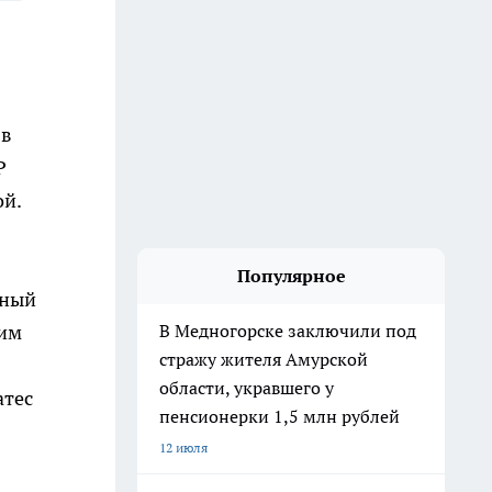
 в
Р
ой.
Популярное
чный
В Медногорске заключили под
щим
стражу жителя Амурской
области, укравшего у
атес
пенсионерки 1,5 млн рублей
12 июля