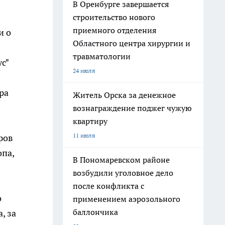
В Оренбурге завершается
строительство нового
приемного отделения
и о
Областного центра хирургии и
травматологии
с"
24 июля
ра
Житель Орска за денежное
вознаграждение поджег чужую
квартиру
11 июля
ров
опа,
В Пономаревском районе
возбудили уголовное дело
после конфликта с
о
применением аэрозольного
баллончика
, за