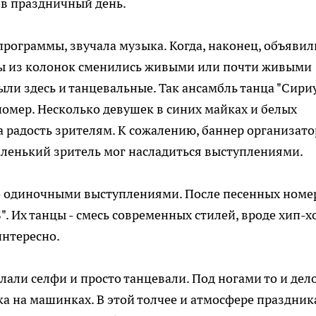
 в праздничный день.
рограммы, звучала музыка. Когда, наконец, объявил
ты из колонок сменились живыми или почти живыми
ли здесь и танцевальные. Так ансамбль танца "Сириу
омер. Несколько девушек в синих майках и белых
радость зрителям. К сожалению, баннер организато
аленький зритель мог насладиться выступлениями.
 - одиночными выступлениями. После песенных номе
. Их танцы - смесь современных стилей, вроде хип-х
интересно.
лали селфи и просто танцевали. Под ногами то и дел
а на машинках. В этой толчее и атмосфере праздника