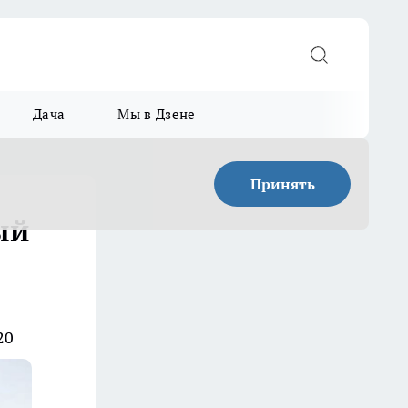
Дача
Мы в Дзене
Принять
ый
20