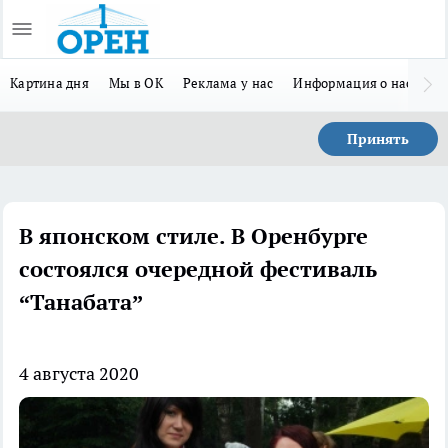
Картина дня
Мы в ОК
Реклама у нас
Информация о нас
Л
Принять
В японском стиле. В Оренбурге
состоялся очередной фестиваль
“Танабата”
4 августа 2020