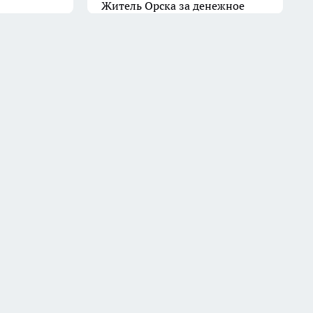
Житель Орска за денежное
вознаграждение поджег чужую
квартиру
11 июля