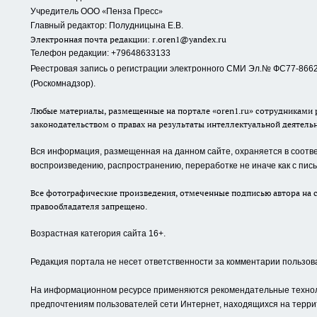
«
»
Учредитель ООО
Пенза Пресс
Главный редактор: Полудницына Е.В.
Электронная почта редакции:
r.oren1@yandex.ru
Телефон редакции: +79648633133
Реестровая запись о регистрации электронного СМИ Эл.№ ФС77-86623
(Роскомнадзор).
Любые материалы, размещенные на портале «oren1.ru» сотрудниками р
законодательством о правах на результаты интеллектуальной деятель
Вся информация, размещенная на данном сайте, охраняется в соответ
воспроизведению, распространению, переработке не иначе как с пи
Все фотографические произведения, отмеченные подписью автора на с
правообладателя запрещено.
Возрастная категория сайта 16+.
Редакция портала не несет ответственности за комментарии пользов
На информационном ресурсе применяются рекомендательные техноло
предпочтениям пользователей сети Интернет, находящихся на терри