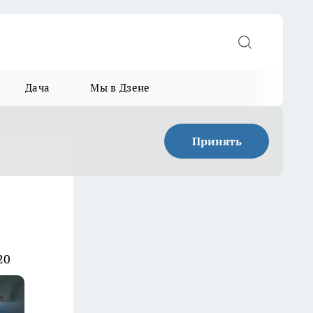
Дача
Мы в Дзене
Принять
20