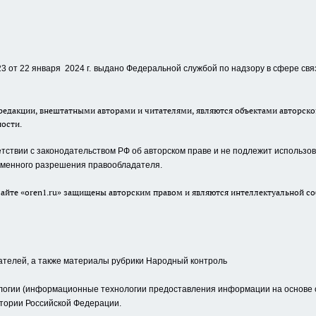
 от 22 января 2024 г.
выдано Федеральной службой по надзору в сфере свя
едакции, внештатными авторами и читателями, являются объектами авторског
ности.
ствии с законодательством РФ об авторском праве и не подлежит использова
сьменного разрешения правообладателя.
айте «oren1.ru» защищены авторским правом и являются интеллектуальной со
ателей, а также материалы рубрики Народный контроль
гии (информационные технологии предоставления информации на основе сб
тории Российской Федерации.