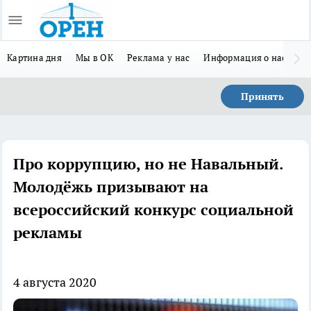
Картина дня
Мы в ОК
Реклама у нас
Информация о нас
Л
Принять
Про коррупцию, но не Навальный.
Молодёжь призывают на
всероссийский конкурс социальной
рекламы
4 августа 2020