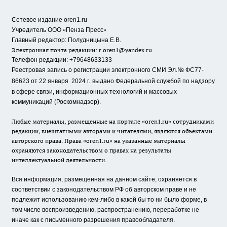
Сетевое издание oren1.ru
«
»
Учредитель ООО
Пенза Пресс
Главный редактор: Полудницына Е.В.
Электронная почта редакции:
r.oren1@yandex.ru
Телефон редакции: +79648633133
Реестровая запись о регистрации электронного СМИ Эл.№ ФС77-
86623 от 22 января 2024 г.
выдано Федеральной службой по надзору
в сфере связи, информационных технологий и массовых
коммуникаций (Роскомнадзор).
Любые материалы, размещенные на портале «oren1.ru» сотрудниками
редакции, внештатными авторами и читателями, являются объектами
авторского права. Права «oren1.ru» на указанные материалы
охраняются законодательством о правах на результаты
интеллектуальной деятельности.
Вся информация, размещенная на данном сайте, охраняется в
соответствии с законодательством РФ об авторском праве и не
подлежит использованию кем-либо в какой бы то ни было форме, в
том числе воспроизведению, распространению, переработке не
иначе как с письменного разрешения правообладателя.