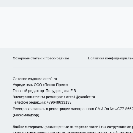
Обзорные статьи и пресс-релизы
Политика конфиденциаль
Сетевое издание oren1.ru
«
»
Учредитель ООО
Пенза Пресс
Главный редактор: Полудницына Е.В.
Электронная почта редакции:
r.oren1@yandex.ru
Телефон редакции: +79648633133
Реестровая запись о регистрации электронного СМИ Эл.№ ФС77-86623
(Роскомнадзор).
Любые материалы, размещенные на портале «oren1.ru» сотрудниками р
законодательством о правах на результаты интеллектуальной деятель