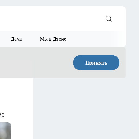
Дача
Мы в Дзене
Принять
20