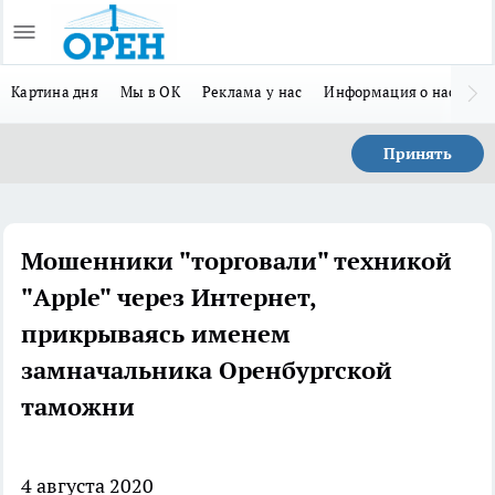
Картина дня
Мы в ОК
Реклама у нас
Информация о нас
Л
Принять
Мошенники "торговали" техникой
"Apple" через Интернет,
прикрываясь именем
замначальника Оренбургской
таможни
4 августа 2020