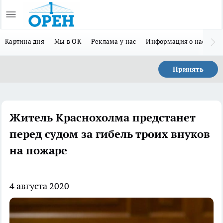
Картина дня
Мы в ОК
Реклама у нас
Информация о нас
Л
Принять
Житель Краснохолма предстанет
перед судом за гибель троих внуков
на пожаре
4 августа 2020