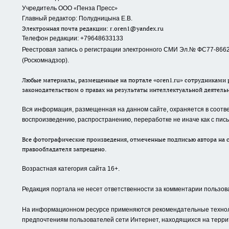
«
»
Учредитель ООО
Пенза Пресс
Главный редактор: Полудницына Е.В.
Электронная почта редакции:
r.oren1@yandex.ru
Телефон редакции: +79648633133
Реестровая запись о регистрации электронного СМИ Эл.№ ФС77-86623
(Роскомнадзор).
Любые материалы, размещенные на портале «oren1.ru» сотрудниками р
законодательством о правах на результаты интеллектуальной деятель
Вся информация, размещенная на данном сайте, охраняется в соответ
воспроизведению, распространению, переработке не иначе как с пи
Все фотографические произведения, отмеченные подписью автора на с
правообладателя запрещено.
Возрастная категория сайта 16+.
Редакция портала не несет ответственности за комментарии пользов
На информационном ресурсе применяются рекомендательные техноло
предпочтениям пользователей сети Интернет, находящихся на терри