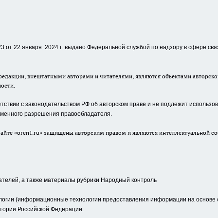
 от 22 января 2024 г.
выдано Федеральной службой по надзору в сфере свя
едакции, внештатными авторами и читателями, являются объектами авторског
ности.
ствии с законодательством РФ об авторском праве и не подлежит использова
сьменного разрешения правообладателя.
айте «oren1.ru» защищены авторским правом и являются интеллектуальной со
ателей, а также материалы рубрики Народный контроль
гии (информационные технологии предоставления информации на основе сб
тории Российской Федерации.