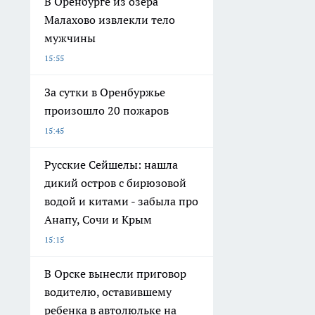
В Оренбурге из озера
Малахово извлекли тело
мужчины
15:55
За сутки в Оренбуржье
произошло 20 пожаров
15:45
Русские Сейшелы: нашла
дикий остров с бирюзовой
водой и китами - забыла про
Анапу, Сочи и Крым
15:15
В Орске вынесли приговор
водителю, оставившему
ребенка в автолюльке на