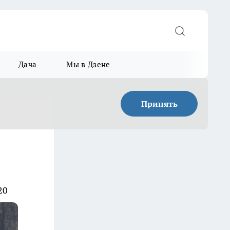
Дача
Мы в Дзене
Принять
20