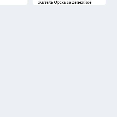
Житель Орска за денежное
вознаграждение поджег чужую
квартиру
11 июля