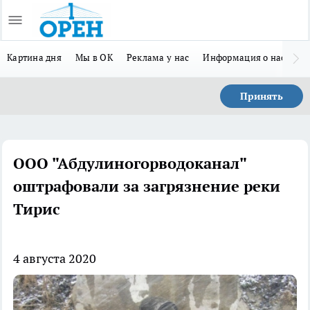
Картина дня
Мы в ОК
Реклама у нас
Информация о нас
Л
Принять
ООО "Абдулиногорводоканал"
оштрафовали за загрязнение реки
Тирис
4 августа 2020