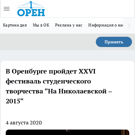
Картина дня
Мы в ОК
Реклама у нас
Информация о нас
Л
Принять
В Оренбурге пройдет XXVI
фестиваль студенческого
творчества "На Николаевской –
2015"
4 августа 2020