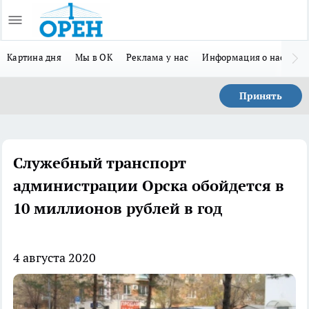
Картина дня
Мы в ОК
Реклама у нас
Информация о нас
Л
Принять
Служебный транспорт
администрации Орска обойдется в
10 миллионов рублей в год
4 августа 2020