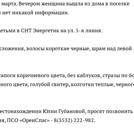
 марта. Вечером женщина вышла из дома в поселке
ии нет никакой информации.
тьми в СНТ Энергетик на ул. 5-я линия.
осложения, волосы короткие черные, шрам над левой
сапоги коричневого цвета, без каблуков, стразы по б
ого цвета, голубой свитер, колготки теплые, черног
местонахождении Юлии Губановой, просят позвонить
ия, ПСО «ОренСпас» - 8(3532) 222-982.