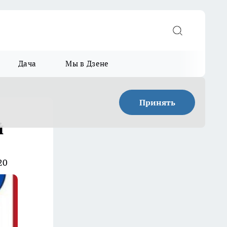
Дача
Мы в Дзене
Принять
й
20