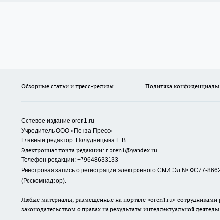
Обзорные статьи и пресс-релизы
Политика конфиденциаль
Сетевое издание oren1.ru
«
»
Учредитель ООО
Пенза Пресс
Главный редактор: Полудницына Е.В.
Электронная почта редакции:
r.oren1@yandex.ru
Телефон редакции: +79648633133
Реестровая запись о регистрации электронного СМИ Эл.№ ФС77-86623
(Роскомнадзор).
Любые материалы, размещенные на портале «oren1.ru» сотрудниками р
законодательством о правах на результаты интеллектуальной деятель