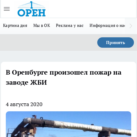
Картина дня
Мы в ОК
Реклама у нас
Информация о нас
Л
Принять
В Оренбурге произошел пожар на
заводе ЖБИ
4 августа 2020