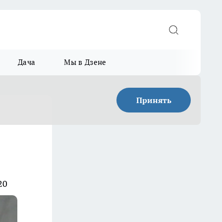
Дача
Мы в Дзене
Принять
20