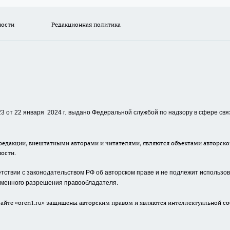
ности
Редакционная политика
 от 22 января 2024 г.
выдано Федеральной службой по надзору в сфере свя
едакции, внештатными авторами и читателями, являются объектами авторског
ности.
ствии с законодательством РФ об авторском праве и не подлежит использова
сьменного разрешения правообладателя.
айте «oren1.ru» защищены авторским правом и являются интеллектуальной со