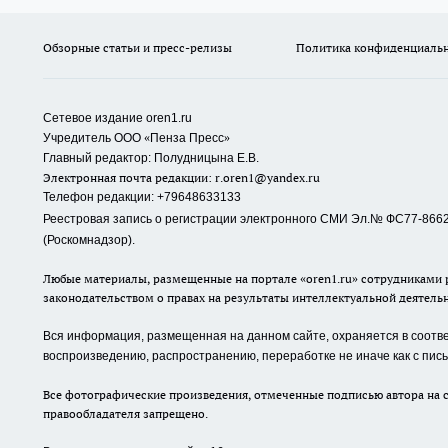
Обзорные статьи и пресс-релизы
Политика конфиденциаль
Сетевое издание oren1.ru
«
»
Учредитель ООО
Пенза Пресс
Главный редактор: Полудницына Е.В.
Электронная почта редакции:
r.oren1@yandex.ru
Телефон редакции: +79648633133
Реестровая запись о регистрации электронного СМИ Эл.№ ФС77-86623
(Роскомнадзор).
Любые материалы, размещенные на портале «oren1.ru» сотрудниками р
законодательством о правах на результаты интеллектуальной деятель
Вся информация, размещенная на данном сайте, охраняется в соответ
воспроизведению, распространению, переработке не иначе как с пи
Все фотографические произведения, отмеченные подписью автора на с
правообладателя запрещено.