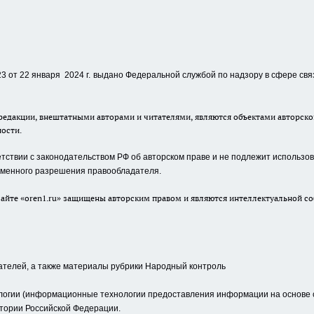
 от 22 января 2024 г.
выдано Федеральной службой по надзору в сфере свя
едакции, внештатными авторами и читателями, являются объектами авторског
ности.
ствии с законодательством РФ об авторском праве и не подлежит использова
сьменного разрешения правообладателя.
айте «oren1.ru» защищены авторским правом и являются интеллектуальной со
ателей, а также материалы рубрики Народный контроль
гии (информационные технологии предоставления информации на основе сб
тории Российской Федерации.