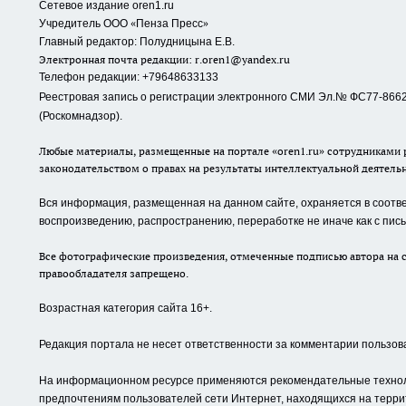
Сетевое издание oren1.ru
«
»
Учредитель ООО
Пенза Пресс
Главный редактор: Полудницына Е.В.
Электронная почта редакции:
r.oren1@yandex.ru
Телефон редакции: +79648633133
Реестровая запись о регистрации электронного СМИ Эл.№ ФС77-86623
(Роскомнадзор).
Любые материалы, размещенные на портале «oren1.ru» сотрудниками р
законодательством о правах на результаты интеллектуальной деятель
Вся информация, размещенная на данном сайте, охраняется в соответ
воспроизведению, распространению, переработке не иначе как с пи
Все фотографические произведения, отмеченные подписью автора на с
правообладателя запрещено.
Возрастная категория сайта 16+.
Редакция портала не несет ответственности за комментарии пользов
На информационном ресурсе применяются рекомендательные техноло
предпочтениям пользователей сети Интернет, находящихся на терри