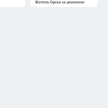
Житель Орска за денежное
вознаграждение поджег чужую
квартиру
11 июля