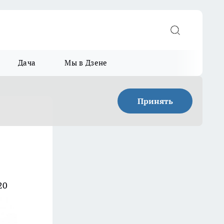
Дача
Мы в Дзене
Принять
20