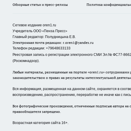
Обзорные статьи и пресс-релизы
Политика конфиденциаль
Сетевое издание oren1.ru
«
»
Учредитель ООО
Пенза Пресс
Главный редактор: Полудницына Е.В.
Электронная почта редакции:
r.oren1@yandex.ru
Телефон редакции: +79648633133
Реестровая запись о регистрации электронного СМИ Эл.№ ФС77-86623
(Роскомнадзор).
Любые материалы, размещенные на портале «oren1.ru» сотрудниками р
законодательством о правах на результаты интеллектуальной деятель
Вся информация, размещенная на данном сайте, охраняется в соответ
воспроизведению, распространению, переработке не иначе как с пи
Все фотографические произведения, отмеченные подписью автора на с
правообладателя запрещено.
Возрастная категория сайта 16+.