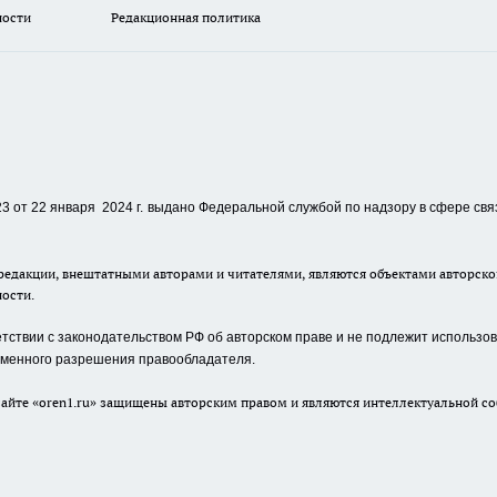
ности
Редакционная политика
 от 22 января 2024 г.
выдано Федеральной службой по надзору в сфере свя
едакции, внештатными авторами и читателями, являются объектами авторског
ности.
ствии с законодательством РФ об авторском праве и не подлежит использова
сьменного разрешения правообладателя.
айте «oren1.ru» защищены авторским правом и являются интеллектуальной со