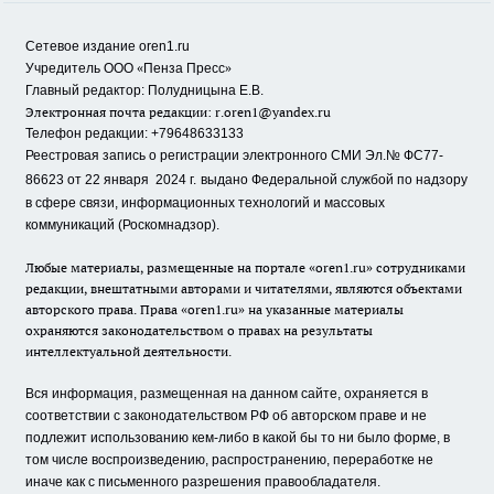
Сетевое издание oren1.ru
«
»
Учредитель ООО
Пенза Пресс
Главный редактор: Полудницына Е.В.
Электронная почта редакции:
r.oren1@yandex.ru
Телефон редакции: +79648633133
Реестровая запись о регистрации электронного СМИ Эл.№ ФС77-
86623 от 22 января 2024 г.
выдано Федеральной службой по надзору
в сфере связи, информационных технологий и массовых
коммуникаций (Роскомнадзор).
Любые материалы, размещенные на портале «oren1.ru» сотрудниками
редакции, внештатными авторами и читателями, являются объектами
авторского права. Права «oren1.ru» на указанные материалы
охраняются законодательством о правах на результаты
интеллектуальной деятельности.
Вся информация, размещенная на данном сайте, охраняется в
соответствии с законодательством РФ об авторском праве и не
подлежит использованию кем-либо в какой бы то ни было форме, в
том числе воспроизведению, распространению, переработке не
иначе как с письменного разрешения правообладателя.