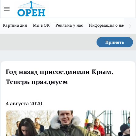
Картина дня
Мы в ОК
Реклама у нас
Информация о нас
Л
Принять
Год назад присоединили Крым.
Теперь празднуем
4 августа 2020