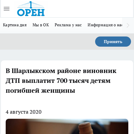
Картина дня
Мы в ОК
Реклама у нас
Информация о нас
Л
Принять
В Шарлыкском районе виновник
ДТП выплатит 700 тысяч детям
погибшей женщины
4 августа 2020