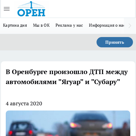
Картина дня
Мы в ОК
Реклама у нас
Информация о нас
Л
Принять
В Оренбурге произошло ДТП между
автомобилями "Ягуар" и "Субару"
4 августа 2020