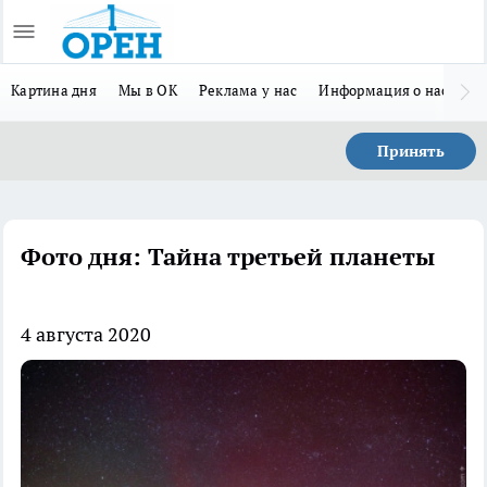
Картина дня
Мы в ОК
Реклама у нас
Информация о нас
Л
Принять
Фото дня: Тайна третьей планеты
4 августа 2020