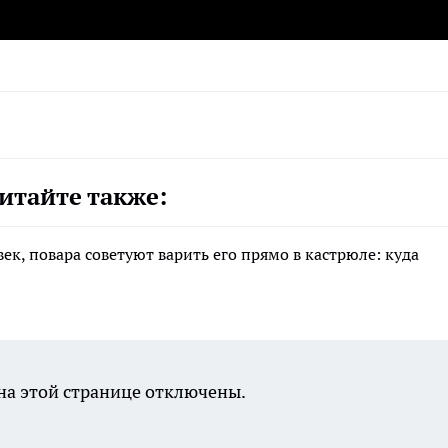
ен1 #соцсети_орен1 Редактор: Оксана Преображенск
итайте также:
ек, повара советуют варить его прямо в кастрюле: куда
а этой странице отключены.