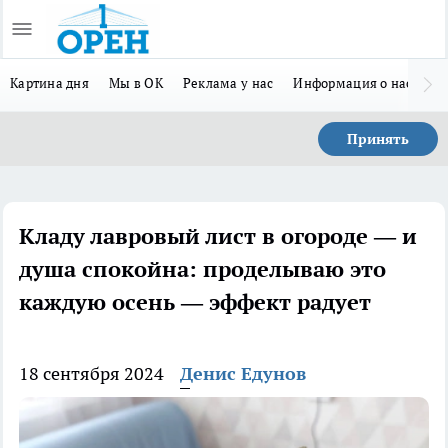
Картина дня
Мы в ОК
Реклама у нас
Информация о нас
Л
Принять
Кладу лавровый лист в огороде — и
душа спокойна: проделываю это
каждую осень — эффект радует
18 сентября 2024
Денис Едунов