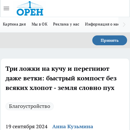
Картина дня
Мы в ОК
Реклама у нас
Информация о нас
Л
Принять
Три ложки на кучу и перегниют
даже ветки: быстрый компост без
всяких хлопот - земля словно пух
Благоустройство
19 сентября 2024
Анна Кузьмина