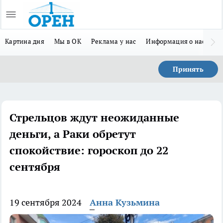
Картина дня
Мы в ОК
Реклама у нас
Информация о нас
Л
Принять
Стрельцов ждут неожиданные
деньги, а Раки обретут
спокойствие: гороскоп до 22
сентября
19 сентября 2024
Анна Кузьмина