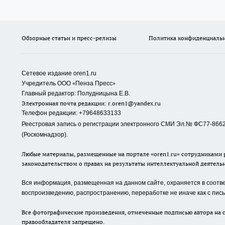
Обзорные статьи и пресс-релизы
Политика конфиденциаль
Сетевое издание oren1.ru
«
»
Учредитель ООО
Пенза Пресс
Главный редактор: Полудницына Е.В.
Электронная почта редакции:
r.oren1@yandex.ru
Телефон редакции: +79648633133
Реестровая запись о регистрации электронного СМИ Эл.№ ФС77-86623
(Роскомнадзор).
Любые материалы, размещенные на портале «oren1.ru» сотрудниками р
законодательством о правах на результаты интеллектуальной деятель
Вся информация, размещенная на данном сайте, охраняется в соответ
воспроизведению, распространению, переработке не иначе как с пи
Все фотографические произведения, отмеченные подписью автора на с
правообладателя запрещено.