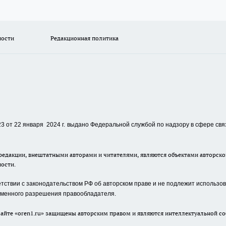
ности
Редакционная политика
 от 22 января 2024 г.
выдано Федеральной службой по надзору в сфере свя
едакции, внештатными авторами и читателями, являются объектами авторског
ности.
ствии с законодательством РФ об авторском праве и не подлежит использова
сьменного разрешения правообладателя.
айте «oren1.ru» защищены авторским правом и являются интеллектуальной со