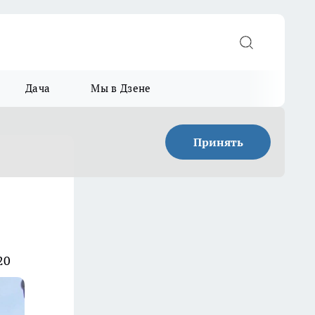
Дача
Мы в Дзене
Принять
20