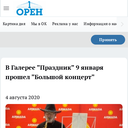
Картина дня
Мы в ОК
Реклама у нас
Информация о нас
Л
Принять
В Галерее "Праздник" 9 января
прошел "Большой концерт"
4 августа 2020