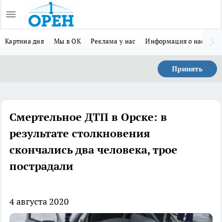
Картина дня
Мы в ОК
Реклама у нас
Информация о нас
Л
Принять
Смертельное ДТП в Орске: в
результате столкновения
скончались два человека, трое
пострадали
4 августа 2020