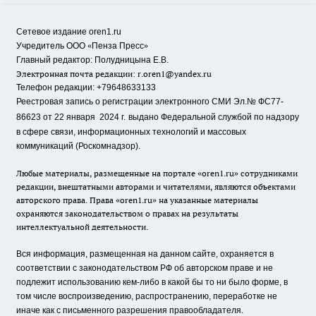
Сетевое издание oren1.ru
«
»
Учредитель ООО
Пенза Пресс
Главный редактор: Полудницына Е.В.
Электронная почта редакции:
r.oren1@yandex.ru
Телефон редакции: +79648633133
Реестровая запись о регистрации электронного СМИ Эл.№ ФС77-
86623 от 22 января 2024 г.
выдано Федеральной службой по надзору
в сфере связи, информационных технологий и массовых
коммуникаций (Роскомнадзор).
Любые материалы, размещенные на портале «oren1.ru» сотрудниками
редакции, внештатными авторами и читателями, являются объектами
авторского права. Права «oren1.ru» на указанные материалы
охраняются законодательством о правах на результаты
интеллектуальной деятельности.
Вся информация, размещенная на данном сайте, охраняется в
соответствии с законодательством РФ об авторском праве и не
подлежит использованию кем-либо в какой бы то ни было форме, в
том числе воспроизведению, распространению, переработке не
иначе как с письменного разрешения правообладателя.