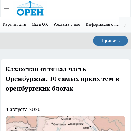
Картина дня
Мы в ОК
Реклама у нас
Информация о нас
Л
Принять
Казахстан оттяпал часть
Оренбуржья. 10 самых ярких тем в
оренбургских блогах
4 августа 2020