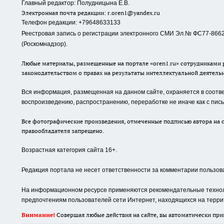
Главный редактор: Полудницына Е.В.
Электронная почта редакции:
r.oren1@yandex.ru
Телефон редакции: +79648633133
Реестровая запись о регистрации электронного СМИ Эл.№ ФС77-86623
(Роскомнадзор).
Любые материалы, размещенные на портале «oren1.ru» сотрудниками р
законодательством о правах на результаты интеллектуальной деятель
Вся информация, размещенная на данном сайте, охраняется в соответ
воспроизведению, распространению, переработке не иначе как с пи
Все фотографические произведения, отмеченные подписью автора на с
правообладателя запрещено.
Возрастная категория сайта 16+.
Редакция портала не несет ответственности за комментарии пользов
На информационном ресурсе применяются рекомендательные техноло
предпочтениям пользователей сети Интернет, находящихся на терри
Внимание!
Совершая любые действия на сайте, вы автоматически при