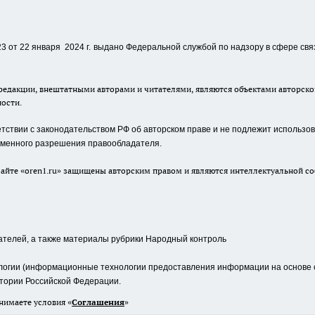
 от 22 января 2024 г.
выдано Федеральной службой по надзору в сфере свя
едакции, внештатными авторами и читателями, являются объектами авторског
ности.
ствии с законодательством РФ об авторском праве и не подлежит использова
сьменного разрешения правообладателя.
айте «oren1.ru» защищены авторским правом и являются интеллектуальной со
ателей, а также материалы рубрики Народный контроль
гии (информационные технологии предоставления информации на основе сб
тории Российской Федерации.
нимаете условия «
Cоглашения
»