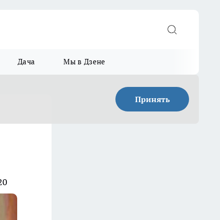
Дача
Мы в Дзене
Принять
20