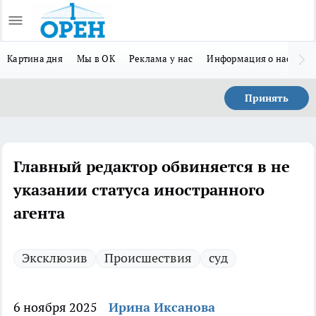
Картина дня
Мы в ОК
Реклама у нас
Информация о нас
Л
Принять
Главный редактор обвиняется в не
указании статуса иностранного
агента
Эксклюзив
Происшествия
суд
6 ноября 2025
Ирина Иксанова