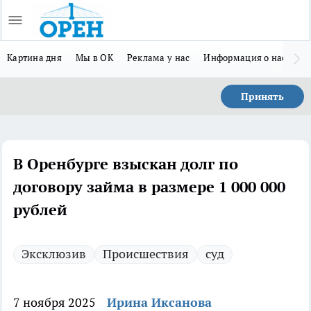
Картина дня
Мы в ОК
Реклама у нас
Информация о нас
Л
Принять
В Оренбурге взыскан долг по
договору займа в размере 1 000 000
рублей
Эксклюзив
Происшествия
суд
7 ноября 2025
Ирина Иксанова