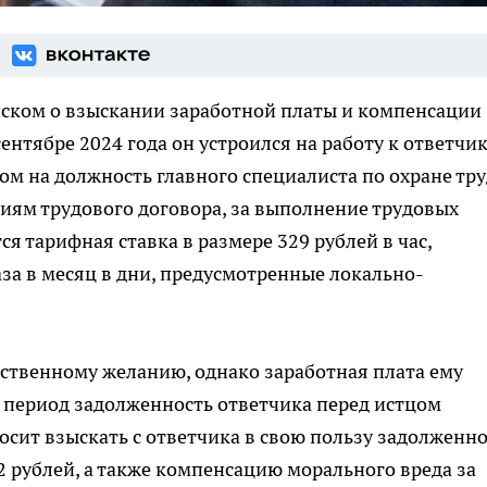
 иском о взыскании заработной платы и компенсации
 сентябре 2024 года он устроился на работу к ответчи
м на должность главного специалиста по охране тру
иям трудового договора, за выполнение трудовых
я тарифная ставка в размере 329 рублей в час,
аза в месяц в дни, предусмотренные локально-
обственному желанию, однако заработная плата ему
й период задолженность ответчика перед истцом
росит взыскать с ответчика в свою пользу задолженн
92 рублей, а также компенсацию морального вреда за