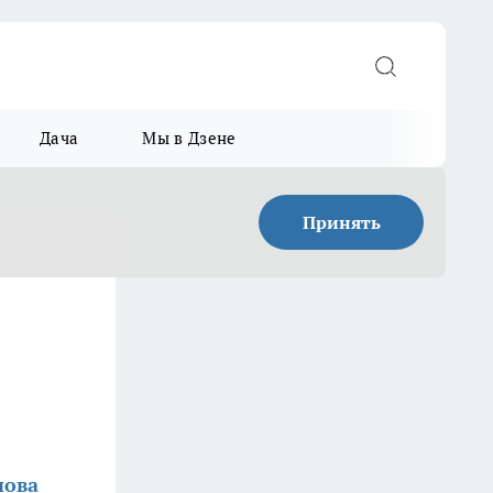
Дача
Мы в Дзене
Принять
нова