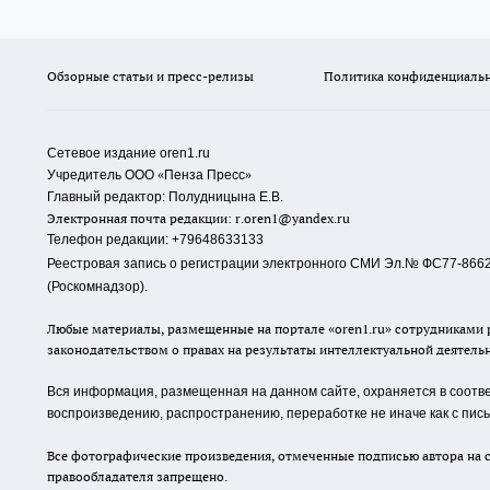
Обзорные статьи и пресс-релизы
Политика конфиденциаль
Сетевое издание oren1.ru
«
»
Учредитель ООО
Пенза Пресс
Главный редактор: Полудницына Е.В.
Электронная почта редакции:
r.oren1@yandex.ru
Телефон редакции: +79648633133
Реестровая запись о регистрации электронного СМИ Эл.№ ФС77-86623
(Роскомнадзор).
Любые материалы, размещенные на портале «oren1.ru» сотрудниками р
законодательством о правах на результаты интеллектуальной деятель
Вся информация, размещенная на данном сайте, охраняется в соответ
воспроизведению, распространению, переработке не иначе как с пи
Все фотографические произведения, отмеченные подписью автора на с
правообладателя запрещено.