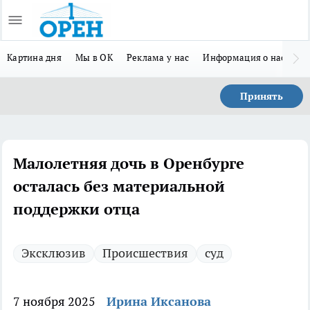
Картина дня
Мы в ОК
Реклама у нас
Информация о нас
Л
Принять
Малолетняя дочь в Оренбурге
осталась без материальной
поддержки отца
Эксклюзив
Происшествия
суд
7 ноября 2025
Ирина Иксанова