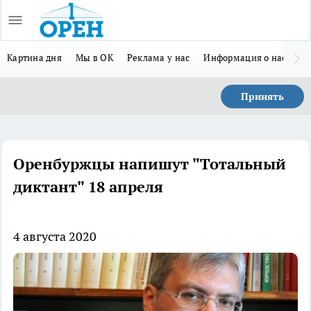
Картина дня
Мы в ОК
Реклама у нас
Информация о нас
Л
Принять
Оренбуржцы напишут "Тотальный
диктант" 18 апреля
4 августа 2020