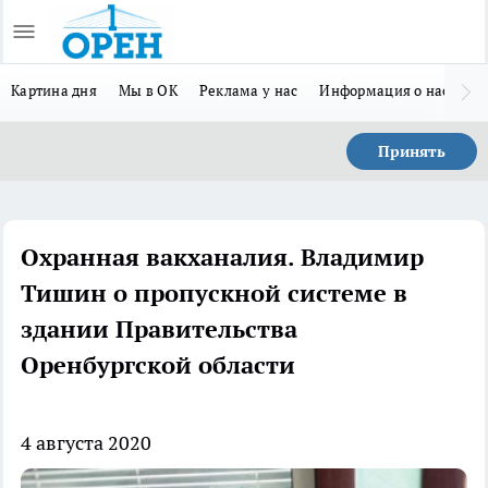
Картина дня
Мы в ОК
Реклама у нас
Информация о нас
Л
Принять
Охранная вакханалия. Владимир
Тишин о пропускной системе в
здании Правительства
Оренбургской области
4 августа 2020