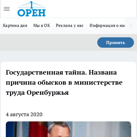
Картина дня
Мы в ОК
Реклама у нас
Информация о нас
Л
Принять
Государственная тайна. Названа
причина обысков в министерстве
труда Оренбуржья
4 августа 2020