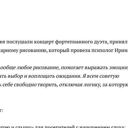
ея послушали концерт фортепианного дуэта, принял
шарному рисованию, который провела психолог Ирин
вообще любое рисование, помогает выражать эмоции
ать выбор и воплощать ожидания. Я всем советую
себе свободно творить, отключая логику, за котору
т:
трю и слышу» для посетителей с нарушением слуха;