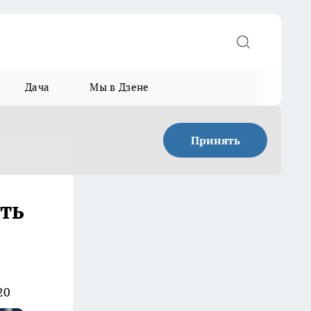
Дача
Мы в Дзене
Принять
ть
20