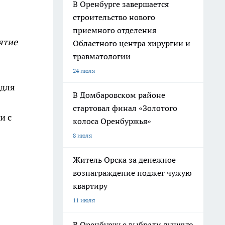
В Оренбурге завершается
строительство нового
приемного отделения
ятие
Областного центра хирургии и
травматологии
24 июля
 для
В Домбаровском районе
стартовал финал «Золотого
и с
колоса Оренбуржья»
8 июля
Житель Орска за денежное
вознаграждение поджег чужую
квартиру
11 июля
В Оренбуржье выбрали лучшую