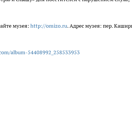
сайте музея:
http://omizo.ru
. Адрес музея: пер. Кашир
k.com/album-54408992_258533953