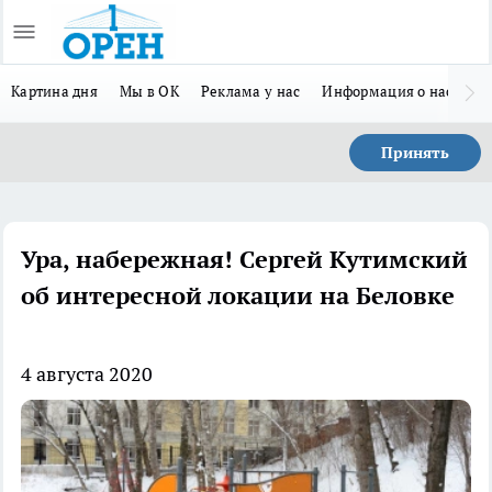
Картина дня
Мы в ОК
Реклама у нас
Информация о нас
Л
Принять
Ура, набережная! Сергей Кутимский
об интересной локации на Беловке
4 августа 2020