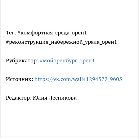
Тег: #комфортная_среда_орен1
#реконструкция_набережной_урала_орен1
Рубрикатор:
#мойоренбург_орен1
Источник:
https://vk.com/wall41294572_9605
Редактор: Юлия Лесникова