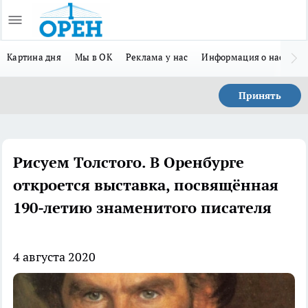
Картина дня
Мы в ОК
Реклама у нас
Информация о нас
Л
Принять
Рисуем Толстого. В Оренбурге
откроется выставка, посвящённая
190-летию знаменитого писателя
4 августа 2020