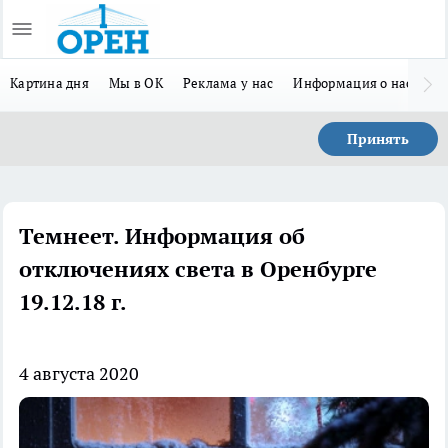
Картина дня
Мы в ОК
Реклама у нас
Информация о нас
Л
Принять
Темнеет. Информация об
отключениях света в Оренбурге
19.12.18 г.
4 августа 2020