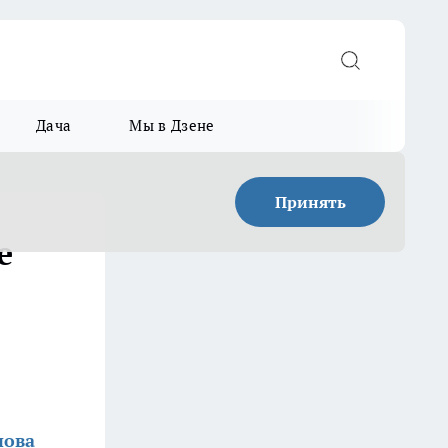
Дача
Мы в Дзене
Принять
е
нова