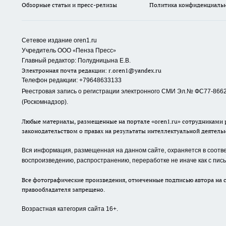
Обзорные статьи и пресс-релизы
Политика конфиденциаль
Сетевое издание oren1.ru
«
»
Учредитель ООО
Пенза Пресс
Главный редактор: Полудницына Е.В.
Электронная почта редакции:
r.oren1@yandex.ru
Телефон редакции: +79648633133
Реестровая запись о регистрации электронного СМИ Эл.№ ФС77-86623
(Роскомнадзор).
Любые материалы, размещенные на портале «oren1.ru» сотрудниками р
законодательством о правах на результаты интеллектуальной деятель
Вся информация, размещенная на данном сайте, охраняется в соответ
воспроизведению, распространению, переработке не иначе как с пи
Все фотографические произведения, отмеченные подписью автора на с
правообладателя запрещено.
Возрастная категория сайта 16+.