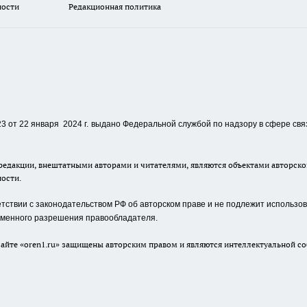
ности
Редакционная политика
 от 22 января 2024 г.
выдано Федеральной службой по надзору в сфере свя
едакции, внештатными авторами и читателями, являются объектами авторског
ности.
ствии с законодательством РФ об авторском праве и не подлежит использова
сьменного разрешения правообладателя.
айте «oren1.ru» защищены авторским правом и являются интеллектуальной со