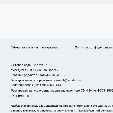
Обзорные статьи и пресс-релизы
Политика конфиденциаль
Сетевое издание oren1.ru
«
»
Учредитель ООО
Пенза Пресс
Главный редактор: Полудницына Е.В.
Электронная почта редакции:
r.oren1@yandex.ru
Телефон редакции: +79648633133
Реестровая запись о регистрации электронного СМИ Эл.№ ФС77-86623
(Роскомнадзор).
Любые материалы, размещенные на портале «oren1.ru» сотрудниками р
законодательством о правах на результаты интеллектуальной деятель