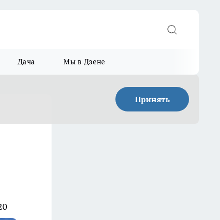
Дача
Мы в Дзене
Принять
20