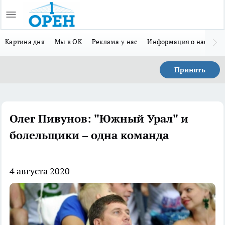
Картина дня
Мы в ОК
Реклама у нас
Информация о нас
Л
Принять
Олег Пивунов: "Южный Урал" и
болельщики – одна команда
4 августа 2020