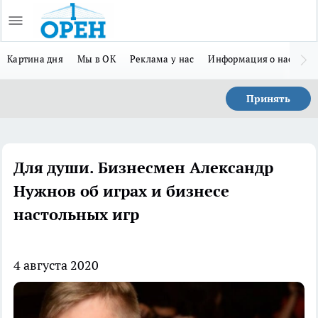
Картина дня
Мы в ОК
Реклама у нас
Информация о нас
Л
Принять
Для души. Бизнесмен Александр
Нужнов об играх и бизнесе
настольных игр
4 августа 2020