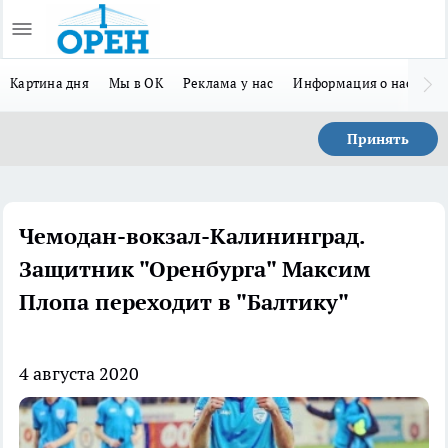
Картина дня
Мы в ОК
Реклама у нас
Информация о нас
Л
Принять
Чемодан-вокзал-Калининград.
Защитник "Оренбурга" Максим
Плопа переходит в "Балтику"
4 августа 2020