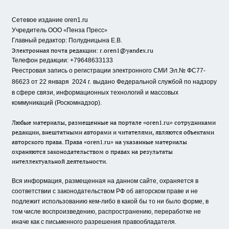
Сетевое издание oren1.ru
«
»
Учредитель ООО
Пенза Пресс
Главный редактор: Полудницына Е.В.
Электронная почта редакции:
r.oren1@yandex.ru
Телефон редакции: +79648633133
Реестровая запись о регистрации электронного СМИ Эл.№ ФС77-
86623 от 22 января 2024 г.
выдано Федеральной службой по надзору
в сфере связи, информационных технологий и массовых
коммуникаций (Роскомнадзор).
Любые материалы, размещенные на портале «oren1.ru» сотрудниками
редакции, внештатными авторами и читателями, являются объектами
авторского права. Права «oren1.ru» на указанные материалы
охраняются законодательством о правах на результаты
интеллектуальной деятельности.
Вся информация, размещенная на данном сайте, охраняется в
соответствии с законодательством РФ об авторском праве и не
подлежит использованию кем-либо в какой бы то ни было форме, в
том числе воспроизведению, распространению, переработке не
иначе как с письменного разрешения правообладателя.