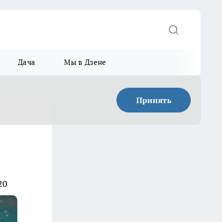
Дача
Мы в Дзене
Принять
20