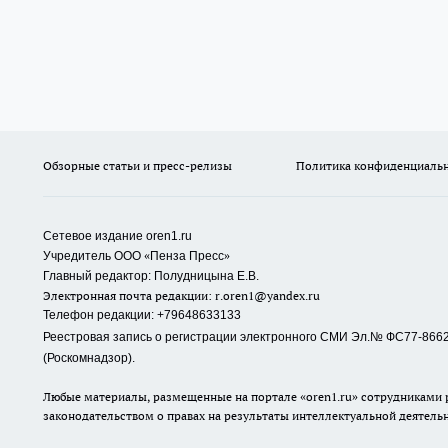
Обзорные статьи и пресс-релизы
Политика конфиденциаль
Сетевое издание oren1.ru
«
»
Учредитель ООО
Пенза Пресс
Главный редактор: Полудницына Е.В.
Электронная почта редакции:
r.oren1@yandex.ru
Телефон редакции: +79648633133
Реестровая запись о регистрации электронного СМИ Эл.№ ФС77-86623
(Роскомнадзор).
Любые материалы, размещенные на портале «oren1.ru» сотрудниками р
законодательством о правах на результаты интеллектуальной деятель