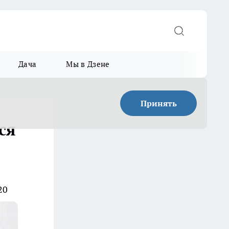
Дача
Мы в Дзене
Принять
ся
20