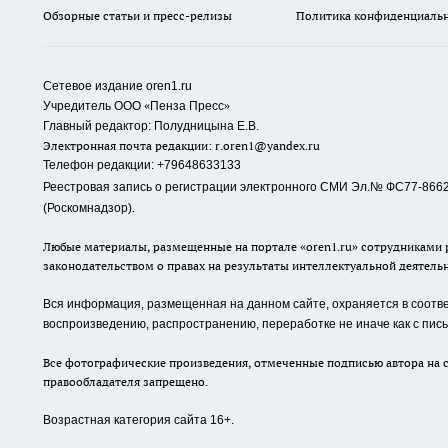
Обзорные статьи и пресс-релизы
Политика конфиденциаль
Сетевое издание oren1.ru
«
»
Учредитель ООО
Пенза Пресс
Главный редактор: Полудницына Е.В.
Электронная почта редакции:
r.oren1@yandex.ru
Телефон редакции: +79648633133
Реестровая запись о регистрации электронного СМИ Эл.№ ФС77-86623
(Роскомнадзор).
Любые материалы, размещенные на портале «oren1.ru» сотрудниками р
законодательством о правах на результаты интеллектуальной деятель
Вся информация, размещенная на данном сайте, охраняется в соответ
воспроизведению, распространению, переработке не иначе как с пи
Все фотографические произведения, отмеченные подписью автора на с
правообладателя запрещено.
Возрастная категория сайта 16+.