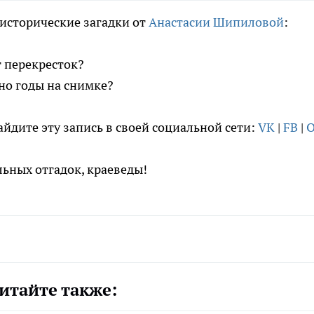
исторические загадки от
Анастасии Шипиловой
:
т перекресток?
но годы на снимке?
айдите эту запись в своей социальной сети:
VK
|
FB
|
ьных отгадок, краеведы!
итайте также: