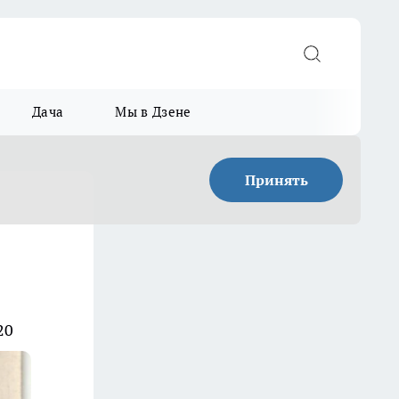
Дача
Мы в Дзене
Принять
20