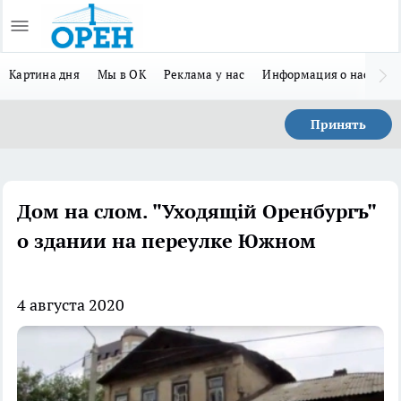
Картина дня
Мы в ОК
Реклама у нас
Информация о нас
Л
Принять
Дом на слом. "Уходящiй Оренбургъ"
о здании на переулке Южном
4 августа 2020